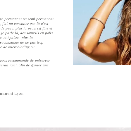
illage permanent ou semi-permanent
 j’ai pu constater que là n’est
 de peau, plus la peau est fine et
je parle là, des sourcils en poils
se et épaisse plus la
 recommande de ne pas trop
nce de microblading ou
je vous recommande de préserver
écran total, afin de garder une
rmanent Lyon