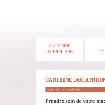
Skip
to
content
CATHERINE
SO
DAUDENTHUN
CATHERINE DAUDENTHUN
Actualités
, le 10 mai 2018
Prendre soin de votre maq