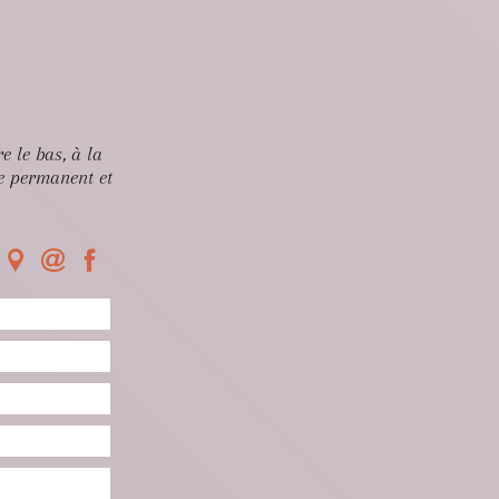
 le bas, à la
ge permanent et