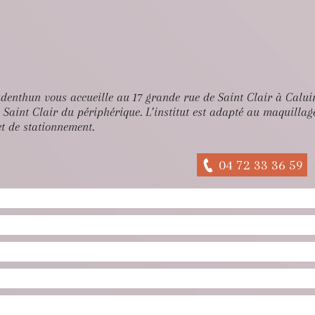
enthun vous accueille au 17 grande rue de Saint Clair à Caluire
e Saint Clair du périphérique. L’institut est adapté au maquilla
et de stationnement.
04 72 33 36 59